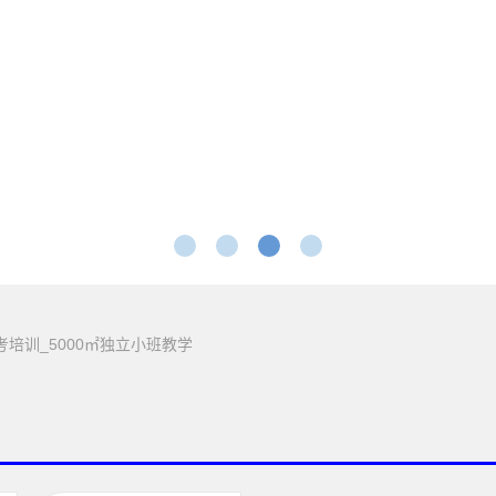
考培训_5000㎡独立小班教学
1
2
3
4