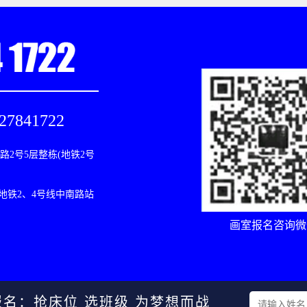
27841722
2号5层整栋(地铁2号
(地铁2、4号线中南路站
画室报名咨询微
报名：抢床位 选班级 为梦想而战