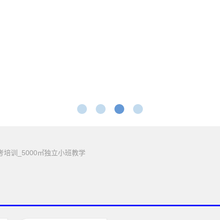
考培训_5000㎡独立小班教学
1
2
3
4