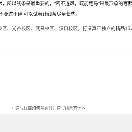
，所以线条是最重要的，“密不透风，疏能跑马”是最形象的写
不要过于碎.可以试着让线条尽量长些。
校区、光谷校区、武昌校区、汉口校区。打造真正独立的精品15
速写线描如何拿高分？速写线条有什么