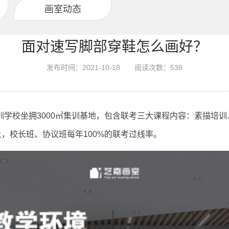
画室动态
面对速写脚部穿鞋怎么画好？
发布时间：2021-10-18
阅读次数：
538
学校坐拥3000㎡集训基地，包含联考三大课程内容：素描培
上，校长班、协议班每年100%的联考过线率。