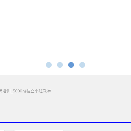
考培训_5000㎡独立小班教学
1
2
3
4